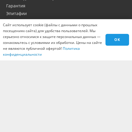
Гарантия
Эпитафии
Портфолио
Сайт использует cookie (файлы с данными о прошлых
Оптовикам
посещениях сайта) для удобства пользователей. Мы
Материалы
серьезно относимся к защите персональных данных —
OK
ознакомьтесь с условиями их обработки. Цены на сайте
Города
не являются публичной офертой!
Политика
Контакты
конфиденциальности
Вакансии