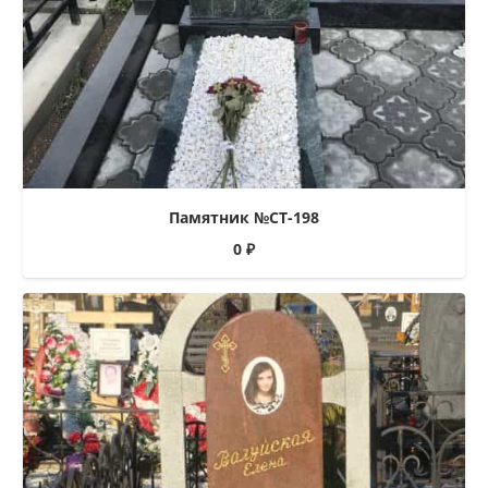
Памятник №СТ-198
0
₽