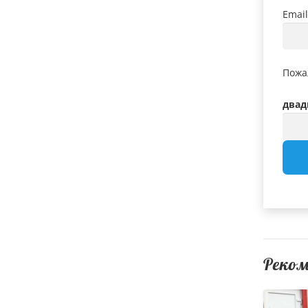
Emai
Пожа
двад
Реко