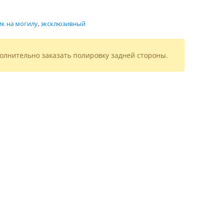
к на могилу
,
эксклюзивный
олнительно заказать полировку задней стороны.