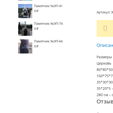
Памятник №ЭП-41
0
₽
Артикул:
Э
Памятник №ЭП-74
0
₽
Памятник №ЭП-64
Описан
0
₽
Размеры 
Церковь
80*80*50
160*75*7
35*30*30
35*20*5 –
280 см –
Отзы