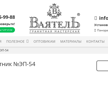
5-99-88
inf
роверьте!
Установ
ЬТИРУЕМ
Панора
Я
ПОЛЕЗНОЕ
ОПТОВИКАМ
МАТЕРИАЛЫ
КОНТАКТЫ
ЭП-54
тник №ЭП-54
Количе
товара
Памят
№ЭП-5