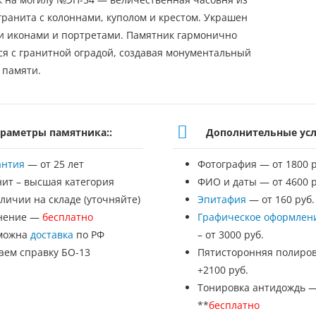
гранита с колоннами, куполом и крестом. Украшен
 иконами и портретами. Памятник гармонично
ся с гранитной оградой, создавая монументальный
 памяти.
раметры памятника::
Дополнительные усл
антия
— от 25 лет
Фотография — от 1800 р
нит – высшая категория
ФИО и даты — от 4600 р
личии на складе (уточняйте)
Эпитафия
— от 160 руб.
нение —
бесплатно
Графическое оформлен
можна
доставка
по РФ
– от 3000 руб.
аем справку БО-13
Пятисторонняя полиров
+2100 руб.
Тонировка антидождь 
**
бесплатно