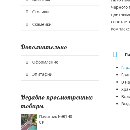
черного 
Столики
цветными
сочетает
Скамейки
комплекс
Дополнительно
Па
Оформление
Гар
Эпитафии
Гра
В на
Хра
Недавно просмотренные
Воз
Выд
товары
Памятник №ЭП-48
0
₽