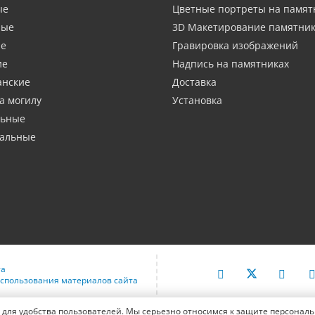
ые
Цветные портреты на памят
ные
3D Макетирование памятни
ие
Гравировка изображений
ие
Надпись на памятниках
анские
Доставка
а могилу
Установка
льные
тальные
та
спользования материалов сайта
 для удобства пользователей. Мы серьезно относимся к защите персонал