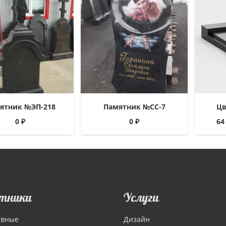
ятник №ЭП-218
Памятник №СС-7
Цв
0
₽
0
₽
64
тники
Услуги
ивные
Дизайн