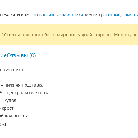
П-54
Категория:
Эксклюзивные памятники
Метки:
гранитный
,
памятни
*Стела и подставка без полировки задней стороны. Можно доп
ие
Отзывы (0)
памятника:
 – нижняя подставка
5 – центральная часть
 – купол
 крест
 общая высота
вы