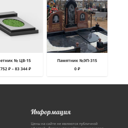
етник № ЦВ-15
Памятник №ЭП-315
 752
₽
–
83 344
₽
0
₽
Информация
Цены на сайте не являются публичной