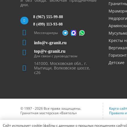
и без обеда. Включая праздничные
Гранитн
дни.
Мрамор
8 (967) 555-99-88
Недорог
8 (499) 113-93-08
Армянск
Мессенджеры
Мусульм
Кресты н
info@v-granit.ru
Вертика
top@v-granit.ru
Горизон
Для связи с руководством
Детские
141000, Московская обл., г.
Мытищи, Волковское шоссе,
с26
© 1997 - 2026 Все права защищены.
Карта сай
Гранитная мастерская «Ваятель»
Правила и
Сайт использует cookie (файлы с данными о прошлых посещениях сайта)