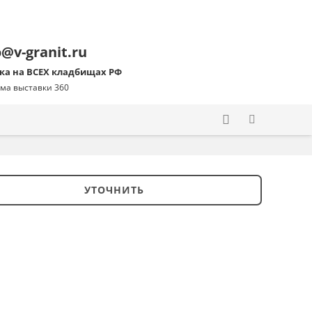
o@v-granit.ru
ка на ВСЕХ кладбищах РФ
ма выставки 360
УТОЧНИТЬ
ство
ник
4