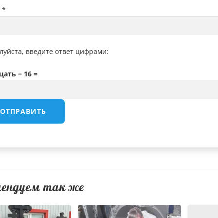
l
*
луйста, введите ответ цифрами:
цать − 16 =
мендуем так же