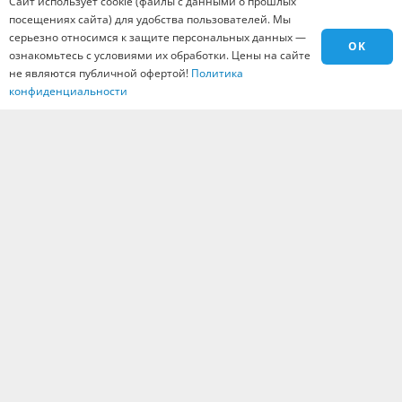
Сайт использует cookie (файлы с данными о прошлых
Материалы
посещениях сайта) для удобства пользователей. Мы
Города
серьезно относимся к защите персональных данных —
OK
Контакты
ознакомьтесь с условиями их обработки. Цены на сайте
не являются публичной офертой!
Политика
Вакансии
конфиденциальности