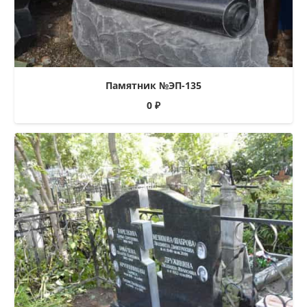
Памятник №ЭП-135
0
₽