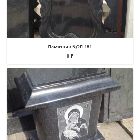
Памятник №ЭП-181
0
₽