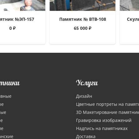
ятник №ЭП-157
Памятник № ВТВ-108
Скул
0
₽
65 000
₽
тники
Услуги
ивные
Дизайн
ые
Цветные портреты на памят
ные
3D Макетирование памятни
ие
Гравировка изображений
ие
Надпись на памятниках
анские
Доставка