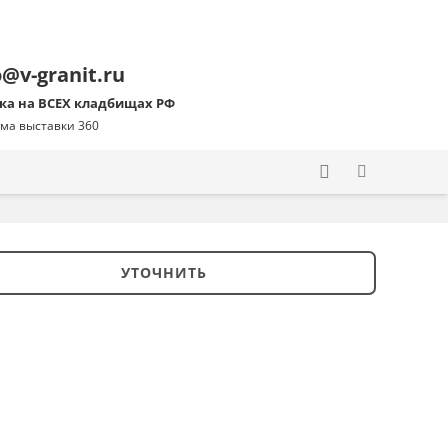
o@v-granit.ru
ка на ВСЕХ кладбищах РФ
ма выставки 360
УТОЧНИТЬ
ство
ский
ник