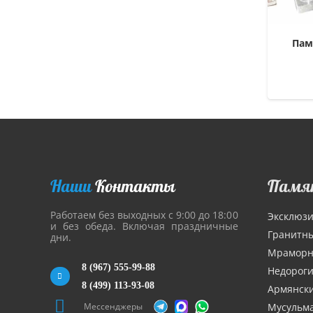
Пам
Наши
Контакты
Памя
Работаем без выходных с 9:00 до 18:00
Эксклюз
и без обеда. Включая праздничные
Гранитн
дни.
Мрамор
8 (967) 555-99-88
Недорог
8 (499) 113-93-08
Армянск
Мессенджеры
Мусульм