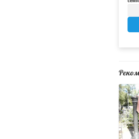
семн
Реко