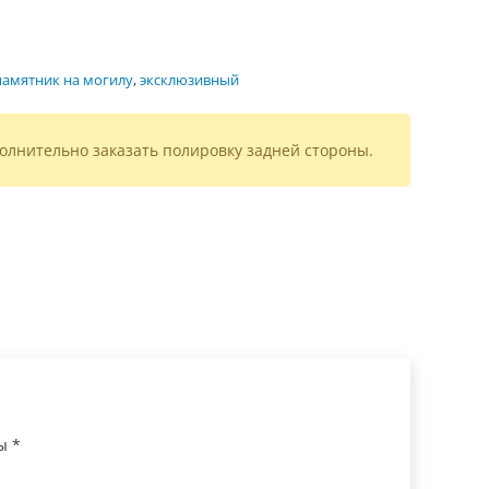
памятник на могилу
,
эксклюзивный
олнительно заказать полировку задней стороны.
ны
*