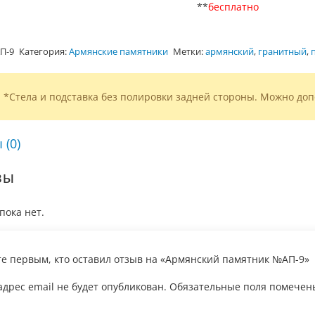
**
бесплатно
П-9
Категория:
Армянские памятники
Метки:
армянский
,
гранитный
,
*Стела и подставка без полировки задней стороны. Можно доп
 (0)
вы
пока нет.
те первым, кто оставил отзыв на «Армянский памятник №АП-9»
дрес email не будет опубликован.
Обязательные поля помече