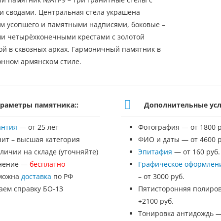
 сводами. Центральная стела украшена
м усопшего и памятными надписями, боковые –
 четырёхконечными крестами с золотой
ой в сквозных арках. Гармоничный памятник в
нном армянском стиле.
раметры памятника::
Дополнительные усл
антия
— от 25 лет
Фотография — от 1800 р
нит – высшая категория
ФИО и даты — от 4600 р
личии на складе (уточняйте)
Эпитафия
— от 160 руб.
нение —
бесплатно
Графическое оформлен
можна
доставка
по РФ
– от 3000 руб.
аем справку БО-13
Пятисторонняя полиров
+2100 руб.
Тонировка антидождь 