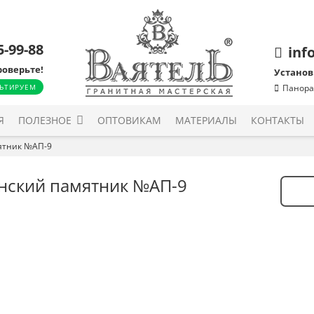
5-99-88
inf
роверьте!
Установ
ЬТИРУЕМ
Панора
Я
ПОЛЕЗНОЕ
ОПТОВИКАМ
МАТЕРИАЛЫ
КОНТАКТЫ
ятник №АП-9
нский памятник №АП-9
Количе
товара
Армян
памят
№АП-9