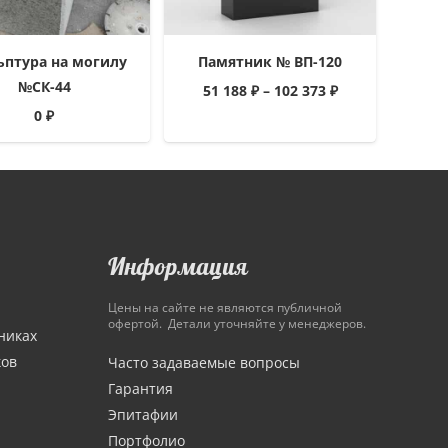
ьптура на могилу
Памятник № ВП-120
№СК-44
51 188
₽
–
102 373
₽
0
₽
Информация
Цены на сайте не являются публичной
офертой. Детали уточняйте у менеджеров.
никах
ков
Часто задаваемые вопросы
Гарантия
Эпитафии
Портфолио