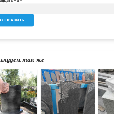
адцать − 8 =
мендуем так же