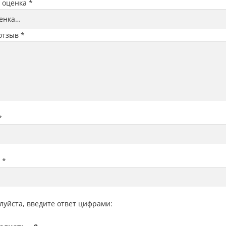
 оценка
*
отзыв
*
*
l
*
луйста, введите ответ цифрами: