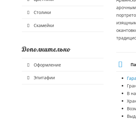
арочными
Столики
портрето
изящными
Скамейки
окантовк
традицио
Дополнительно
Па
Оформление
Эпитафии
Гар
Гра
В на
Хра
Воз
Выд