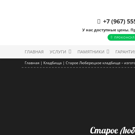
+7 (967) 55
У нас доступные цены. П
ПРОКОНСУЛ
ГЛАВНАЯ
УСЛУГИ
ПАМЯТНИКИ
ГАРАНТИ
Главная
|
Кладбища
|
Старое Люберецкое кладбище – изго
Старое Люб