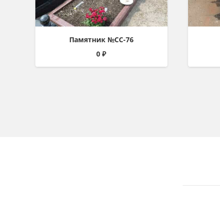
Памятник №СС-76
0
₽