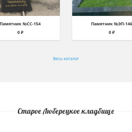
Памятник №СС-154
Памятник №ЭП-14
0
₽
0
₽
Весь каталог
Старое Люберецкое кладбище