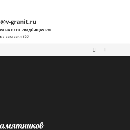
o@v-granit.ru
ка на ВСЕХ кладбищах РФ
ма выставки 360
 памятников