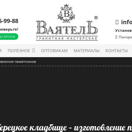
5-99-88
inf
роверьте!
Установ
ЬТИРУЕМ
Панора
Я
ПОЛЕЗНОЕ
ОПТОВИКАМ
МАТЕРИАЛЫ
КОНТАКТЫ
товление памятников
ерецкое кладбище – изготовление