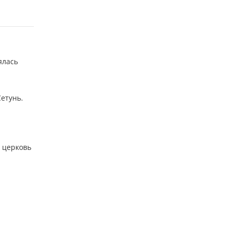
ялась
етунь.
 церковь