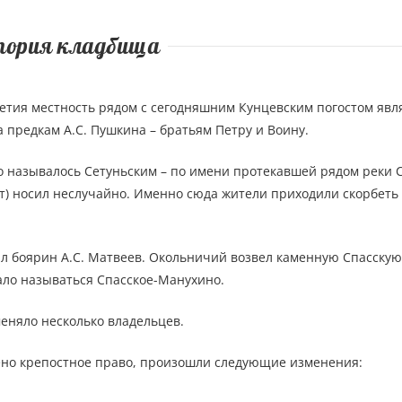
тория кладбища
етия местность рядом с сегодняшним Кунцевским погостом явл
предкам А.С. Пушкина – братьям Петру и Воину.
о называлось Сетуньским – по имени протекавшей рядом реки С
ст) носил неслучайно. Именно сюда жители приходили скорбеть
ал боярин А.С. Матвеев. Окольничий возвел каменную Спасскую
тало называться Спасское-Манухино.
меняло несколько владельцев.
енено крепостное право, произошли следующие изменения: