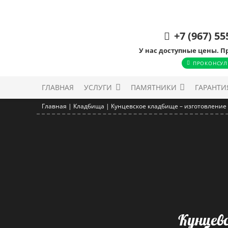
+7 (967) 55
У нас доступные цены. П
ПРОКОНСУЛ
ГЛАВНАЯ
УСЛУГИ
ПАМЯТНИКИ
ГАРАНТИ
Главная
|
Кладбища
|
Кунцевское кладбище – изготовление
Кунцев