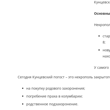
Кунцевско
Основны
Некропол
стар
8;
нову
нахо
У самого
Сегодня Кунцевский погост – это некрополь закрыто
на покупку родового захоронения;
погребение праха в колумбарии;
родственное подзахоронение.