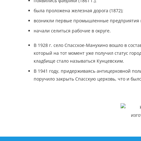
появились фабрики (1861 г.);
была проложена железная дорога (1872);
возникли первые промышленные предприятия в п
начали селиться рабочие в округе.
В 1928 г. село Спасское-Манухино вошло в сост
который на тот момент уже получил статус город
кладбище стало называться Кунцевским.
В 1941 году, придерживаясь антицерковной пол
поручило закрыть Спасскую церковь, что и было