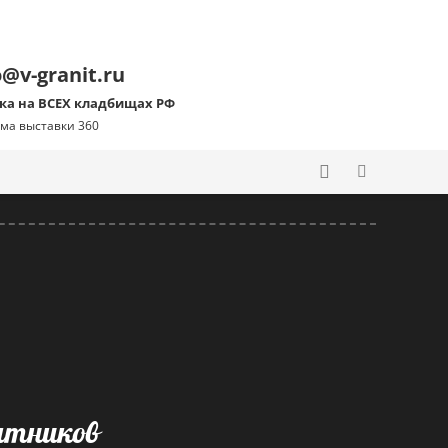
o@v-granit.ru
ка на ВСЕХ кладбищах РФ
ма выставки 360
ятников