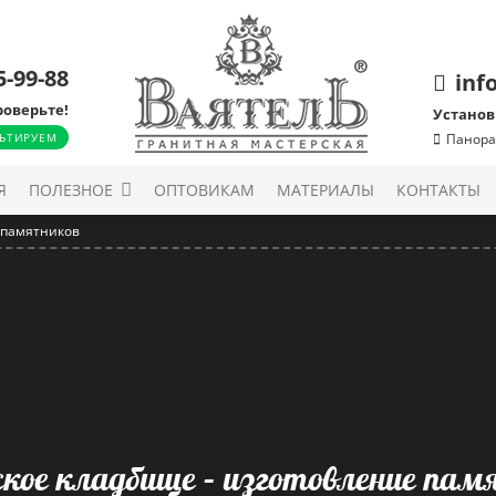
5-99-88
inf
роверьте!
Установ
ЬТИРУЕМ
Панора
Я
ПОЛЕЗНОЕ
ОПТОВИКАМ
МАТЕРИАЛЫ
КОНТАКТЫ
 памятников
ское кладбище – изготовление пам