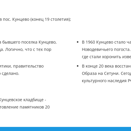
ос. Кунцево (конец 19 столетия);
ав бывшего поселка Кунцево,
В 1960 Кунцево стало ч
а. Логично, что с тех пор
Новодевичьего погоста
где стали хоронить изв
итики, правительство
В конце 20 века восст
 сделано.
Образа на Сетуни. Сего
культурного наследия Р