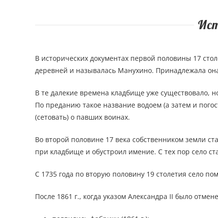
Ис
В исторических документах первой половины 17 стол
деревней и называлась Манухино. Принадлежала она 
В те далекие времена кладбище уже существовало, н
По преданию такое название водоем (а затем и пого
(сетовать) о павших воинах.
Во второй половине 17 века собственником земли ст
при кладбище и обустроил имение. С тех пор село с
С 1735 года по вторую половину 19 столетия село по
После 1861 г., когда указом Александра II было отм