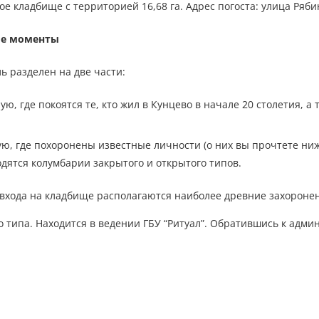
е кладбище с территорией 16,68 га. Адрес погоста: улица Рябин
е моменты
ь разделен на две части:
ую, где покоятся те, кто жил в Кунцево в начале 20 столетия, а
ю, где похоронены известные личности (о них вы прочтете ниже)
дятся колумбарии закрытого и открытого типов.
 входа на кладбище располагаются наиболее древние захороне
го типа. Находится в ведении ГБУ “Ритуал”. Обратившись к адм