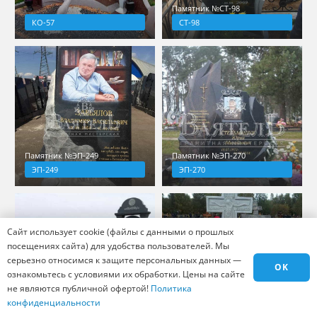
Памятник №СТ-98
КО-57
СТ-98
Памятник №ЭП-249
Памятник №ЭП-270
ЭП-249
ЭП-270
Сайт использует cookie (файлы с данными о прошлых
посещениях сайта) для удобства пользователей. Мы
серьезно относимся к защите персональных данных —
OK
ознакомьтесь с условиями их обработки. Цены на сайте
не являются публичной офертой!
Политика
конфиденциальности
Памятник №ЭП-285
КО-218
ЭП-285