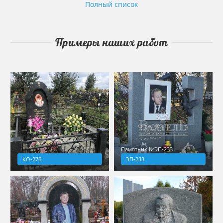
Полный список
Примеры наших работ
Памятник №ЭП-233
КО-276
ЭП-233