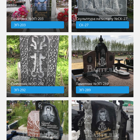
Памятник №ЭП-203
Скульптура на могилу №СК-27
ЭП-203
СК-27
Памятник №ЭП-292
Памятник №ЭП-289
ЭП-292
ЭП-289