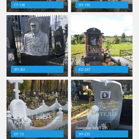
СТ-138
ЭП-155
ЭП-301
КО-267
Памятник №ЭП-235
ОГ-13
ЭП-235