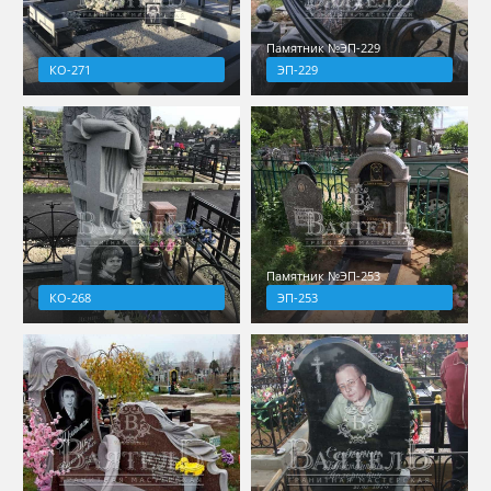
Памятник №ЭП-229
КО-271
ЭП-229
Памятник №ЭП-253
КО-268
ЭП-253