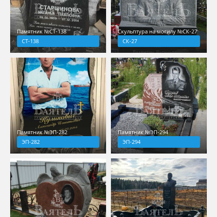
Памятник №СТ-138
Скульптура на могилу №СК-27
СТ-138
СК-27
Памятник №ЭП-282
Памятник №ЭП-294
ЭП-282
ЭП-294