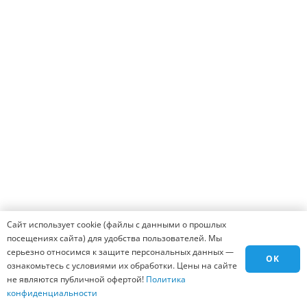
Остались вопросы? Хотите оформить заказ?
Мы готовы ответить на все вопросы и помочь
оформить заказ, вам всего лишь надо заполнить
форму ниже и нажать на кнопку заказать.
Человек легко ответит!
25 + 15 = ?
Введите результат в поле
Сайт использует cookie (файлы с данными о прошлых
ЗАКАЗАТЬ
посещениях сайта) для удобства пользователей. Мы
серьезно относимся к защите персональных данных —
OK
ознакомьтесь с условиями их обработки. Цены на сайте
не являются публичной офертой!
Политика
конфиденциальности