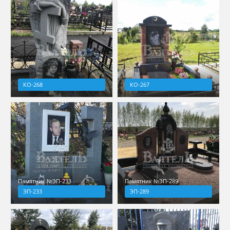
КО-268
КО-267
Памятник №ЭП-233
Памятник №ЭП-289
ЭП-233
ЭП-289