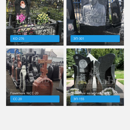
КО-276
ЭП-301
Памятник №СС-20
Памятник на могилу №ЭП-155
СС-20
ЭП-155