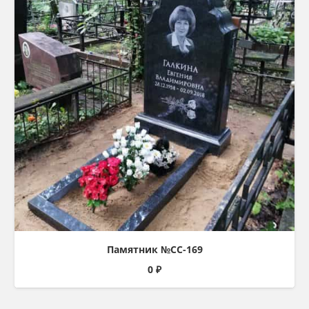
Памятник №СС-169
0
₽