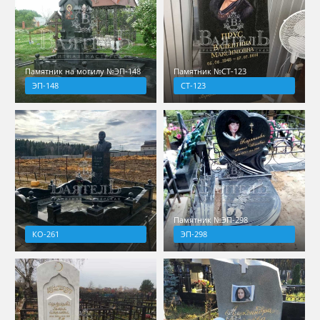
Памятник на могилу №ЭП-148
Памятник №СТ-123
ЭП-148
СТ-123
Памятник №ЭП-298
КО-261
ЭП-298