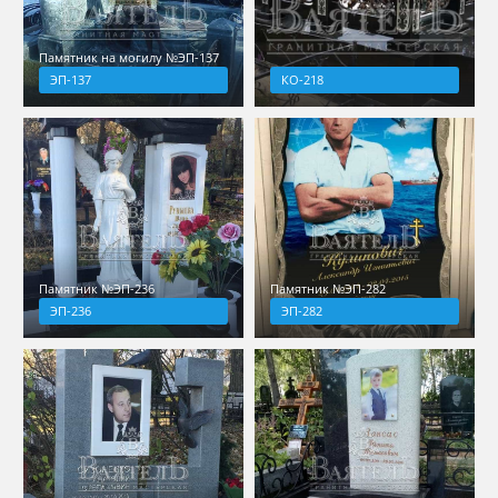
Памятник на могилу №ЭП-137
ЭП-137
КО-218
Памятник №ЭП-236
Памятник №ЭП-282
ЭП-236
ЭП-282