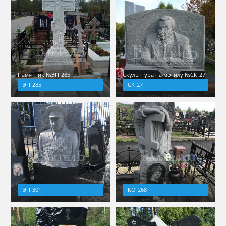
Памятник №ЭП-285
Скульптура на могилу №СК-27
ЭП-285
СК-27
ЭП-301
КО-268