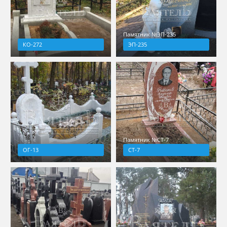
Памятник №ЭП-235
КО-272
ЭП-235
Памятник №СТ-7
ОГ-13
СТ-7