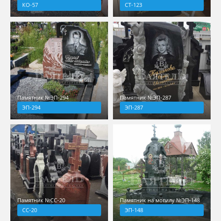
КО-57
СТ-123
Памятник №ЭП-294
Памятник №ЭП-287
ЭП-294
ЭП-287
Памятник №СС-20
Памятник на могилу №ЭП-148
СС-20
ЭП-148