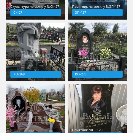
Скульптура на могилу №СК-27
Памятник на могилу №ЭП-137
СК-27
ЭП-137
КО-268
КО-276
Памятник №СТ-123