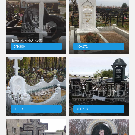
Памятник №ЭП-300
ЭП-300
КО-272
ОГ-13
КО-218