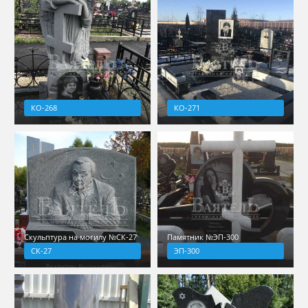
КО-268
КО-271
Скульптура на могилу №СК-27
Памятник №ЭП-300
СК-27
ЭП-300