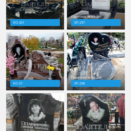
Памятник №ЭП-297
КО-261
ЭП-297
Памятник №ЭП-298
КО-57
ЭП-298