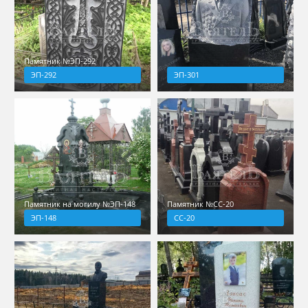
Памятник №ЭП-292
ЭП-292
ЭП-301
Памятник на могилу №ЭП-148
Памятник №СС-20
ЭП-148
СС-20