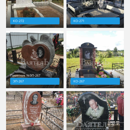
КО-272
КО-271
Памятник №ЭП-267
ЭП-267
КО-267