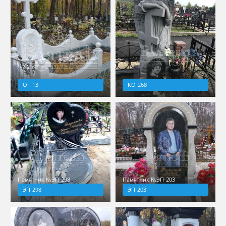
ОГ-13
КО-268
Памятник №ЭП-298
Памятник №ЭП-203
ЭП-298
ЭП-203