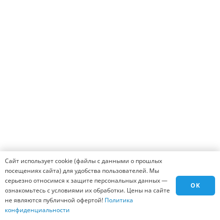
Мы готовы ответить на все вопросы и помочь
оформить заказ, вам всего лишь надо заполнить
форму ниже и нажать на кнопку заказать.
Человек легко ответит!
28 + 6 = ?
Введите результат в поле
ЗАКАЗАТЬ
Сайт использует cookie (файлы с данными о прошлых
посещениях сайта) для удобства пользователей. Мы
серьезно относимся к защите персональных данных —
OK
ознакомьтесь с условиями их обработки. Цены на сайте
не являются публичной офертой!
Политика
конфиденциальности