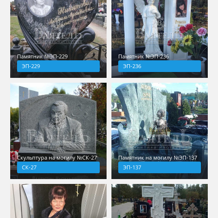
Памятник №ЭП-229
Памятник №ЭП-236
ЭП-229
ЭП-236
Скульптура на могилу №СК-27
Памятник на могилу №ЭП-137
СК-27
ЭП-137