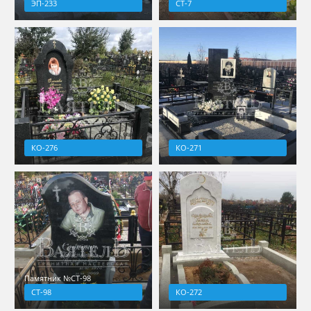
ЭП-233
СТ-7
КО-276
КО-271
Памятник №СТ-98
СТ-98
КО-272