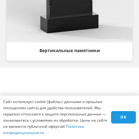
Вертикальные памятники
Консультация
Сайт использует cookie (файлы с данными о прошлых
Остались вопросы? Хотите оформить заказ?
посещениях сайта) для удобства пользователей. Мы
Мы готовы ответить на все вопросы и помочь
серьезно относимся к защите персональных данных —
OK
оформить заказ, вам всего лишь надо заполнить
ознакомьтесь с условиями их обработки. Цены на сайте
не являются публичной офертой!
Политика
форму ниже и нажать на кнопку заказать.
конфиденциальности