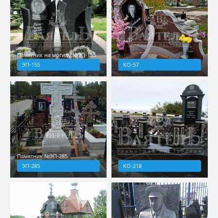
Памятник на могилу №ЭП-155
ЭП-155
КО-57
Памятник №ЭП-285
ЭП-285
КО-218