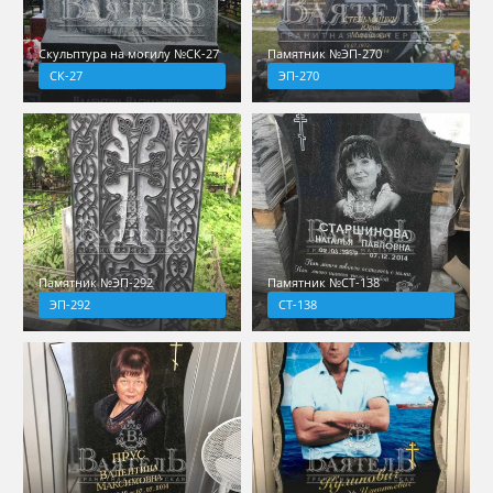
Скульптура на могилу №СК-27
Памятник №ЭП-270
СК-27
ЭП-270
Памятник №ЭП-292
Памятник №СТ-138
ЭП-292
СТ-138