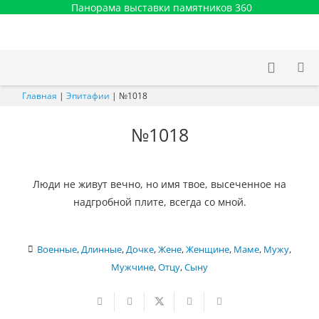
Панорама выставки памятников 360
Главная
|
Эпитафии
|
№1018
№1018
Люди не живут вечно, но имя твое, высеченное на
надгробной плите, всегда со мной.
Военные
,
Длинные
,
Дочке
,
Жене
,
Женщине
,
Маме
,
Мужу
,
Мужчине
,
Отцу
,
Сыну